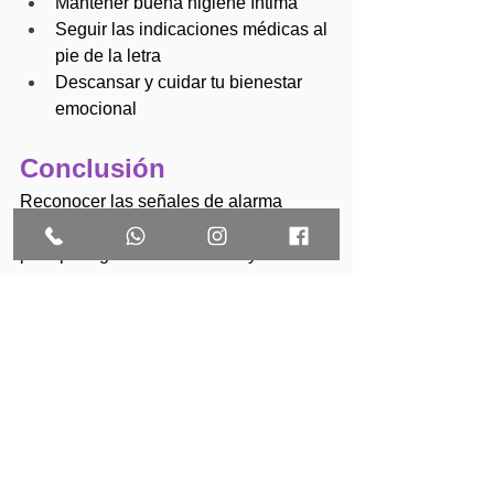
Mantener buena higiene íntima
Seguir las indicaciones médicas al 
pie de la letra
Descansar y cuidar tu bienestar 
emocional
Conclusión
Reconocer las señales de alarma 
después de una ILE es fundamental 
para proteger tu salud. La mayoría de 
los casos evolucionan sin 
complicaciones, pero estar informada 
te permite actuar a tiempo si algo no va 
bien.
Ante cualquier duda, siempre es mejor 
consultar con personal médico 
capacitado.