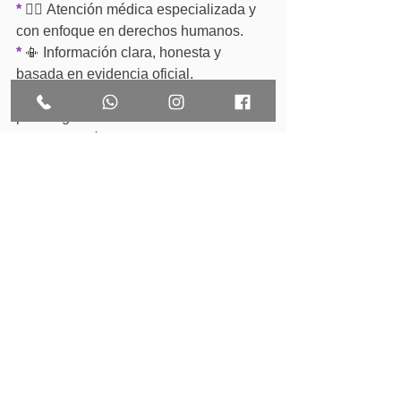
*
 🧑‍⚕️ Atención médica especializada y 
con enfoque en derechos humanos.
*
 📳 Información clara, honesta y 
basada en evidencia oficial.
*
 🙏 Acompañamiento emocional y 
psicológico.
*
 📍 Ubicación accesible en CDMX (y 
también en Oaxaca).
*
 📢 Seguridad, confidencialidad y 
respeto en todo momento.
*
 📞 Agendas tu cita fácilmente por 
WhatsApp o llamada.
*
 📊 Programas informativos y blog con 
temas frecuentes sobre salud 
reproductiva, ILE y aborto seguro.
¿Te sientes con dudas o miedo? No 
estás sola