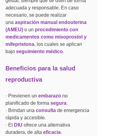
gestar, siempre que se usen de forma 
adecuada y responsable. En caso 
necesario, se puede realizar 
una 
aspiración manual endouterina 
(AMEU)
 o un 
procedimiento con 
medicamentos como misoprostol y 
mifepristona
, los cuales se aplican 
bajo 
seguimiento médico
.
Beneficios para la salud 
reproductiva
· Previenen un 
embarazo
 no 
planificado de forma 
segura
.
· Brindan una 
consulta
 de emergencia 
rápida y accesible.
· El 
DIU
 ofrece una alternativa 
duradera, de alta 
eficacia
.