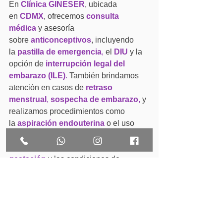
En 
Clínica GINESER
, ubicada 
en 
CDMX
, ofrecemos 
consulta 
médica
 y asesoría 
sobre 
anticonceptivos
, incluyendo 
la 
pastilla de emergencia
,
 el 
DIU
 y la 
opción de 
interrupción legal del 
embarazo (ILE)
.
 También brindamos 
atención en casos de 
retraso 
menstrual
, 
sospecha de embarazo
,
 y 
realizamos procedimientos como 
la 
aspiración endouterina
 o el uso 
de 
medicamentos
 abortivos, 
dependiendo de la 
semanas de 
gestación
 y las condiciones de 
cada 
paciente
.
Agenda tu consulta