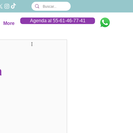
Agenda al 55-61-46-77-41
More
a