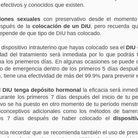
efectivos y conocidos que existen.
ciones sexuales
 con preservativo desde el momento
espués de la 
colocación de un DIU
, pero recuerda qu
 depende de que tipo de DIU has colocado.
 dispositivo intrauterino que hayas colocado sea el 
DIU 
vidad del tratamiento será inmediata por lo que podrás t
a los priemeros días. En algunas ocasiones se puede co
de emergencia dentro de los primeros 5 días después 
n, tiene una efectividad de más del 99.9% para prevenir
l 
DIU tenga depósito hormonal
 la eficacia será inmed
rante los primeros 7 días después del inicio de tu per
itivo se ha puesto en otro momento de tu período menstr
ticonceptivos adicionales como los métodos de barrera 
ros 7 días después de haber colocado el 
dispositi
cia recordar que se recomienda también el uso de prese