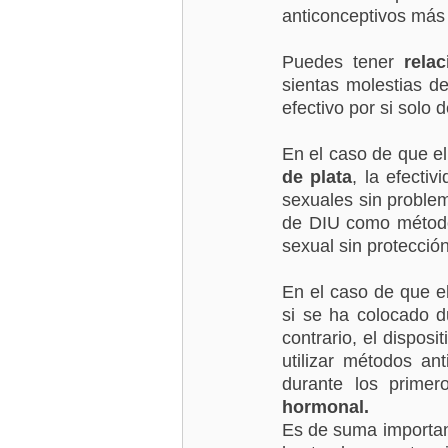
anticonceptivos más 
Puedes tener 
rela
sientas molestias d
efectivo por si solo
En el caso de que el
de plata
, la efecti
sexuales sin problem
de DIU como método 
sexual sin protecció
En el caso de que e
si se ha colocado du
contrario, el dispos
utilizar métodos an
durante los prime
hormonal.
Es de suma importan