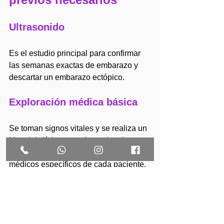
Ultrasonido
Es el estudio principal para confirmar 
las semanas exactas de embarazo y 
descartar un embarazo ectópico.
Exploración médica básica
Se toman signos vitales y se realiza un 
historial clínico para determinar los 
requisitos legales aborto CDMX
 y 
médicos específicos de cada paciente.
Si la médico que realiza la valoración 
detecta algún factor de riesgo, se te 
pueden solicitar laboratorios 
adicionales o alguna interconsulta con 