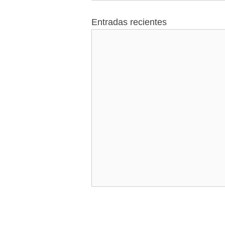
Entradas recientes
Permiso de Publicidad:
193300201A1665
Responsable Sanitario:
Victor Hugo Carmona Ornelas |
Ced. Prof. Ginecología: