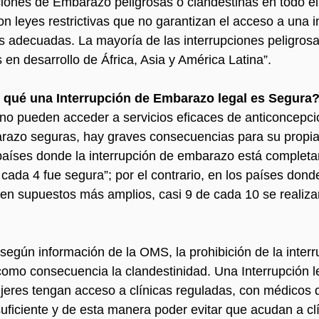
ciones de Embarazo peligrosas o clandestinas en todo e
on leyes restrictivas que no garantizan el acceso a una i
es adecuadas. La mayoría de las interrupciones peligros
 en desarrollo de África, Asia y América Latina”.
 qué una Interrupción de Embarazo legal es Segura
no pueden acceder a servicios eficaces de anticoncepci
razo seguras, hay graves consecuencias para su propia 
 países donde la interrupción de embarazo está complet
 cada 4 fue segura”; por el contrario, en los países donde
l en supuestos más amplios, casi 9 de cada 10 se realiz
gún información de la OMS, la prohibición de la interr
omo consecuencia la clandestinidad. Una Interrupción l
jeres tengan acceso a clínicas reguladas, con médicos 
suficiente y de esta manera poder evitar que acudan a cl