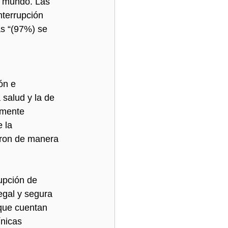
l mundo. Las 
nterrupción 
as “(97%) se 
?
ón e 
salud y la de 
amente 
 la 
aron de manera 
upción de 
egal y segura 
que cuentan 
ínicas 