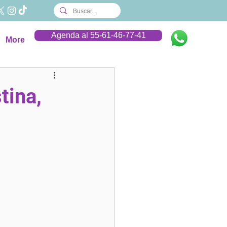
Agenda al 55-61-46-77-41
More
tina,