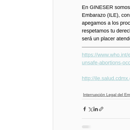
En GINESER somos un
Embarazo (ILE), con
apegamos a los proc
respetamos tu derec
será un placer atende
https://www.who.int/
unsafe-abortions-oc
http://ile.salud.cdm
Interrupción Legal del E