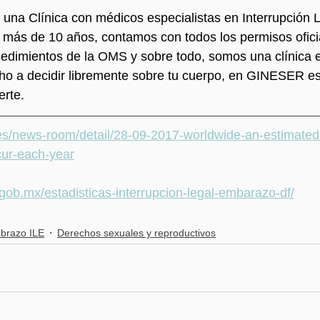
a Clínica con médicos especialistas en Interrupción L
 más de 10 años, contamos con todos los permisos ofici
edimientos de la OMS y sobre todo, somos una clínica e
ho a decidir libremente sobre tu cuerpo, en GINESER es
rte. 
es/news-room/detail/28-09-2017-worldwide-an-estimated-
cur-each-year
x.gob.mx/estadisticas-interrupcion-legal-embarazo-df/
mbrazo ILE
Derechos sexuales y reproductivos