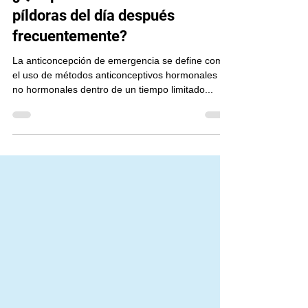
GINESER Centro Especializado
9 abr 2023
3 min de lectura
¿Qué pasa si tomo muchas
píldoras del día después
frecuentemente?
La anticoncepción de emergencia se define como
el uso de métodos anticonceptivos hormonales y
no hormonales dentro de un tiempo limitado...